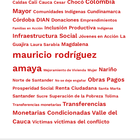
Colombia
Chocó
Cali
Caldas
Cauca
Cesar
Mayor
Cundinamarca
Comunidades Indígenas
Córdoba
DIAN
Donaciones
Emprendimientos
Inclusión Productiva
Familias en Acción
Indígenas
Infraestructura Social
La
Jóvenes en Acción
Magdalena
Guajira
Laura Sarabia
mauricio rodríguez
amaya
Nariño
Mejoramiento de Vivienda
Mujer
Obras
Pagos
Norte de Santander
No se deje engañar
Renta Ciudadana
Prosperidad Social
Santa Marta
Santander
Superación de la Pobreza
Sucre
Tolima
Transferencias
Transferencias monetarias
Monetarias Condicionadas
Valle del
Cauca
víctimas del conflicto
Víctimas