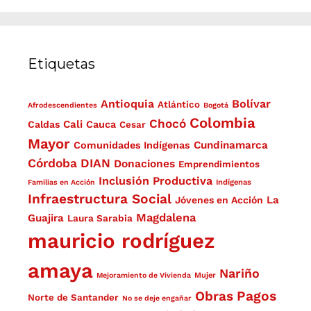
Etiquetas
Antioquia
Bolívar
Atlántico
Afrodescendientes
Bogotá
Colombia
Chocó
Cali
Caldas
Cauca
Cesar
Mayor
Cundinamarca
Comunidades Indígenas
Córdoba
DIAN
Donaciones
Emprendimientos
Inclusión Productiva
Familias en Acción
Indígenas
Infraestructura Social
La
Jóvenes en Acción
Magdalena
Guajira
Laura Sarabia
mauricio rodríguez
amaya
Nariño
Mejoramiento de Vivienda
Mujer
Obras
Pagos
Norte de Santander
No se deje engañar