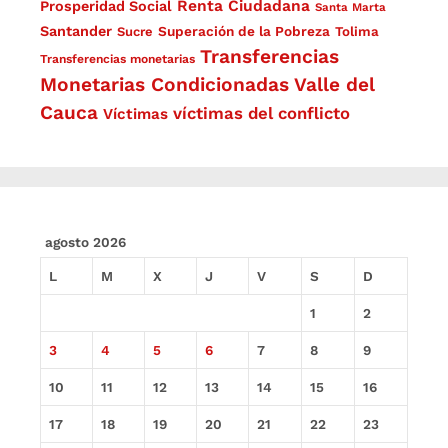
Renta Ciudadana
Prosperidad Social
Santa Marta
Santander
Superación de la Pobreza
Sucre
Tolima
Transferencias
Transferencias monetarias
Monetarias Condicionadas
Valle del
Cauca
víctimas del conflicto
Víctimas
agosto 2026
L
M
X
J
V
S
D
1
2
3
4
5
6
7
8
9
10
11
12
13
14
15
16
17
18
19
20
21
22
23