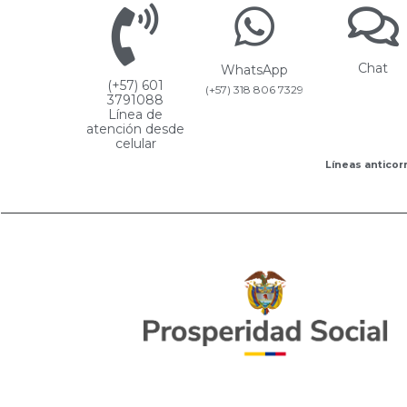
Chat
WhatsApp
(+57) 601
(+57) 318 806 7329
3791088
Línea de
atención desde
celular
Líneas anticorr