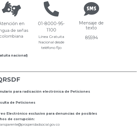
Mensaje de
Atención en
01-8000-95-
texto
1100
ngua de señas
colombiana
Línea Gratuita
85594
Nacional desde
teléfono fijo
atuita nacional)
QRSDF
mulario para radicación electrónica de Peticiones
sulta de Peticiones
reo Electrónico exclusivo para denuncias de posibles
hos de corrupción:
ransparente@prosperidadsocial.gov.co