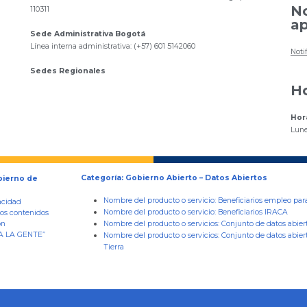
No
110311
ap
Sede Administrativa Bogotá
Línea interna administrativa: (+57) 601 5142060
Noti
Sedes Regionales
Ho
Hor
Lune
Categoría: Gobierno Abierto – Datos Abiertos
bierno de
Nombre del producto o servicio:
Beneficiarios empleo par
acidad
Nombre del producto o servicio:
Beneficiarios IRACA
los contenidos
ón
Nombre del producto o servicios:
Conjunto de datos abier
RA LA GENTE”
Nombre del producto o servicios:
Conjunto de datos abiert
Tierra