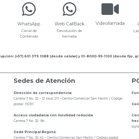
Videollamada
WhatsApp
Web CallBack
Canal de
Devolución de
Le
Contenido
llamada
upción: (+57) 601 379 1088 (desde celular) y 01-8000-95-1100 (desde fijo, gr
Sedes de Atención
P
Dirección de correspondencia:
For
Carrera 7 No. 32 – 12 local 211
– Centro Comercial San Martín / Código
postal: 110311
Con
Acceso ciudadanía con movilidad reducida
Cor
Carrera 7 No. 32- 84
hec
s
oyt
Sede Principal Bogotá:
Carrera 7 No. 32-42 – Centro Comercial San Martín / Código postal: