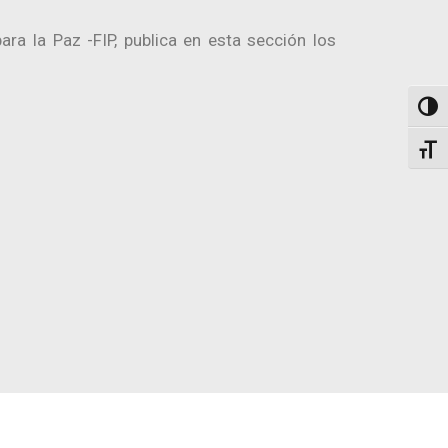
ra la Paz -FIP, publica en esta sección los
Togg
Toggl