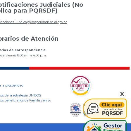
tificaciones Judiciales (No
lica para PQRSDF)
ficaciones.Juridica@ProsperidadSocial.gov.co
rarios de Atención
arios de correspondencia:
s a viernes 8:00 a.m a 4:00 p.m.
a la prosperidad
tos de la estrategia UNIDOS
os beneficiarios de Familias en su