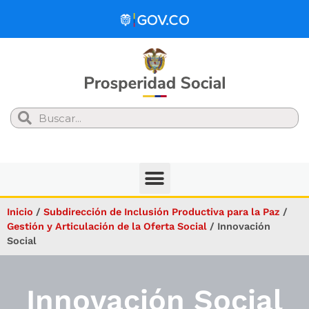
Search
Inicio
/
Subdirección de Inclusión Productiva para la Paz
/
Gestión y Articulación de la Oferta Social​​
/
Innovación
Social
Innovación
Social