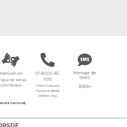
Mensaje de
Atención en
01-8000-95-
texto
1100
ngua de señas
colombiana
Línea Gratuita
85594
Nacional desde
teléfono fijo
atuita nacional)
QRSDF