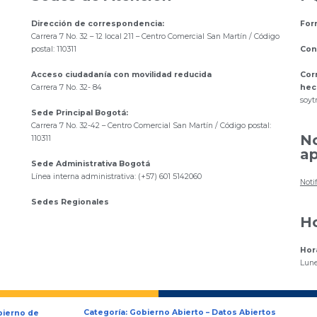
Dirección de correspondencia:
For
Carrera 7 No. 32 – 12 local 211
– Centro Comercial San Martín / Código
postal: 110311
Con
Acceso ciudadanía con movilidad reducida
Cor
Carrera 7 No. 32- 84
hec
s
oyt
Sede Principal Bogotá:
Carrera 7 No. 32-42 – Centro Comercial San Martín / Código postal:
No
110311
ap
Sede Administrativa Bogotá
Línea interna administrativa: (+57) 601 5142060
Noti
Sedes Regionales
Ho
Hor
Lune
Categoría: Gobierno Abierto – Datos Abiertos
bierno de