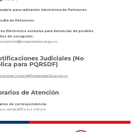
mulario para radicación electrónica de Peticiones
sulta de Peticiones
reo Electrónico exclusivo para denuncias de posibles
hos de corrupción:
ransparente@prosperidadsocial.gov.co
tificaciones Judiciales (No
lica para PQRSDF)
ficaciones.Juridica@ProsperidadSocial.gov.co
rarios de Atención
arios de correspondencia:
s a viernes 8:00 a.m a 4:00 p.m.