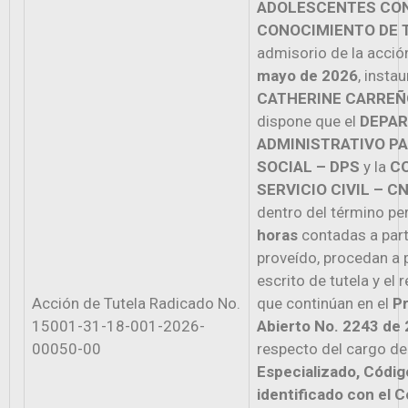
ADOLESCENTES CON
CONOCIMIENTO DE 
admisorio de la acció
mayo de 2026
, insta
CATHERINE CARREÑ
dispone que el
DEPA
ADMINISTRATIVO PA
SOCIAL – DPS
y la
CO
SERVICIO CIVIL – C
dentro del término pe
horas
contadas a parti
proveído, procedan a 
escrito de tutela y el 
Acción de Tutela Radicado No.
que continúan en el
P
15001-31-18-001-2026-
Abierto No. 2243 de
00050-00
respecto del cargo 
Especializado, Códig
identificado con el