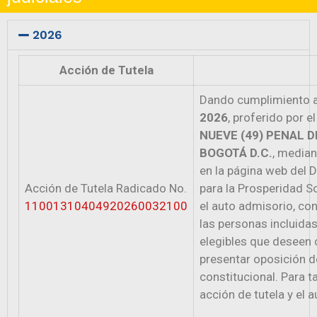
2026
Acción de Tutela
Dando cumplimiento a
2026
, proferido por e
NUEVE (49) PENAL D
BOGOTÁ D.C.
, median
en la página web del 
Acción de Tutela Radicado No.
para la Prosperidad S
11001310404920260032100
el auto admisorio, con
las personas incluidas
elegibles que deseen 
presentar oposición d
constitucional. Para ta
acción de
tutela
y el a