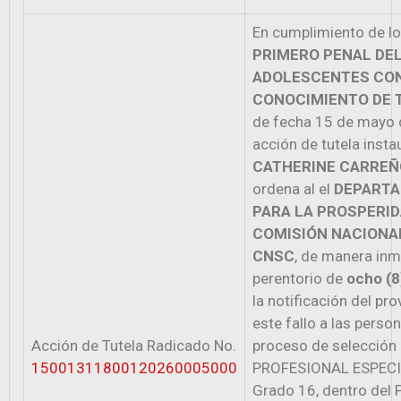
En cumplimiento de l
PRIMERO PENAL DEL
ADOLESCENTES CON
CONOCIMIENTO DE 
de fecha 15 de mayo d
acción de tutela inst
CATHERINE CARREÑ
ordena al el
DEPARTA
PARA LA PROSPERIDA
COMISIÓN NACIONAL
CNSC
, de manera inm
perentorio de
ocho (8
la notificación del pr
este fallo a las perso
Acción de Tutela Radicado No.
proceso de selección 
15001311800120260005000
PROFESIONAL ESPECI
Grado 16, dentro del 