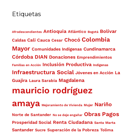
Etiquetas
Antioquia
Bolívar
Atlántico
Afrodescendientes
Bogotá
Colombia
Chocó
Cali
Caldas
Cauca
Cesar
Mayor
Cundinamarca
Comunidades Indígenas
Córdoba
DIAN
Donaciones
Emprendimientos
Inclusión Productiva
Familias en Acción
Indígenas
Infraestructura Social
La
Jóvenes en Acción
Magdalena
Guajira
Laura Sarabia
mauricio rodríguez
amaya
Nariño
Mejoramiento de Vivienda
Mujer
Obras
Pagos
Norte de Santander
No se deje engañar
Renta Ciudadana
Prosperidad Social
Santa Marta
Santander
Superación de la Pobreza
Sucre
Tolima