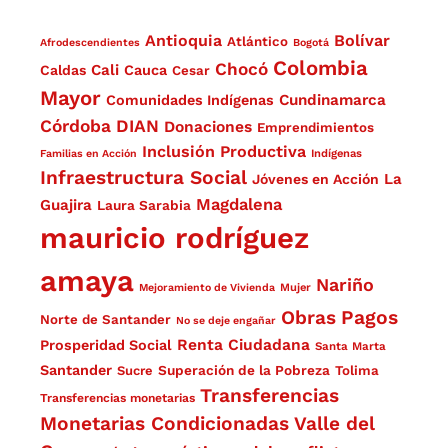
Antioquia
Bolívar
Atlántico
Afrodescendientes
Bogotá
Colombia
Chocó
Cali
Caldas
Cauca
Cesar
Mayor
Cundinamarca
Comunidades Indígenas
Córdoba
DIAN
Donaciones
Emprendimientos
Inclusión Productiva
Familias en Acción
Indígenas
Infraestructura Social
La
Jóvenes en Acción
Magdalena
Guajira
Laura Sarabia
mauricio rodríguez
amaya
Nariño
Mejoramiento de Vivienda
Mujer
Obras
Pagos
Norte de Santander
No se deje engañar
Renta Ciudadana
Prosperidad Social
Santa Marta
Santander
Superación de la Pobreza
Sucre
Tolima
Transferencias
Transferencias monetarias
Monetarias Condicionadas
Valle del