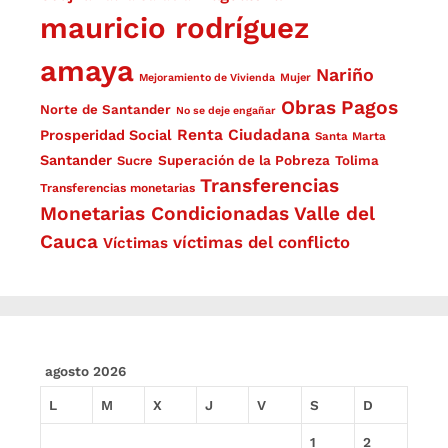
mauricio rodríguez
amaya
Nariño
Mejoramiento de Vivienda
Mujer
Obras
Pagos
Norte de Santander
No se deje engañar
Renta Ciudadana
Prosperidad Social
Santa Marta
Santander
Superación de la Pobreza
Sucre
Tolima
Transferencias
Transferencias monetarias
Monetarias Condicionadas
Valle del
Cauca
víctimas del conflicto
Víctimas
agosto 2026
L
M
X
J
V
S
D
1
2