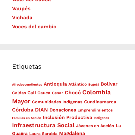
Vaupés
Vichada
Voces del cambio
Etiquetas
Antioquia
Bolívar
Atlántico
Afrodescendientes
Bogotá
Colombia
Chocó
Cali
Caldas
Cauca
Cesar
Mayor
Cundinamarca
Comunidades Indígenas
Córdoba
DIAN
Donaciones
Emprendimientos
Inclusión Productiva
Familias en Acción
Indígenas
Infraestructura Social
La
Jóvenes en Acción
Magdalena
Guajira
Laura Sarabia