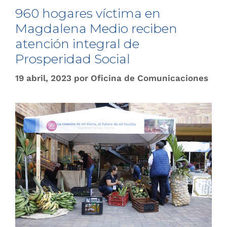
960 hogares víctima en
Magdalena Medio reciben
atención integral de
Prosperidad Social
19 abril, 2023
por
Oficina de Comunicaciones