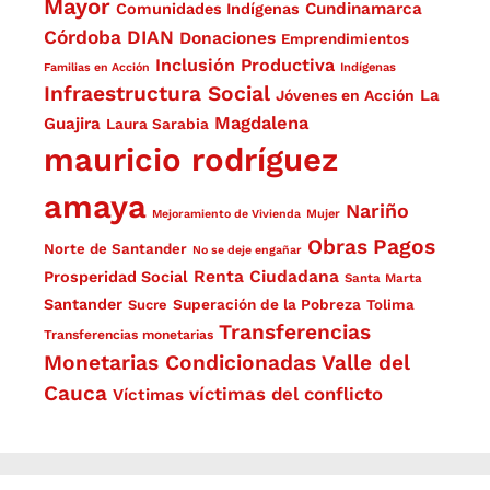
Mayor
Cundinamarca
Comunidades Indígenas
Córdoba
DIAN
Donaciones
Emprendimientos
Inclusión Productiva
Familias en Acción
Indígenas
Infraestructura Social
La
Jóvenes en Acción
Magdalena
Guajira
Laura Sarabia
mauricio rodríguez
amaya
Nariño
Mejoramiento de Vivienda
Mujer
Obras
Pagos
Norte de Santander
No se deje engañar
Renta Ciudadana
Prosperidad Social
Santa Marta
Santander
Superación de la Pobreza
Sucre
Tolima
Transferencias
Transferencias monetarias
Monetarias Condicionadas
Valle del
Cauca
víctimas del conflicto
Víctimas