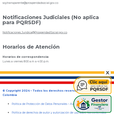
s
oytransparente@prosperidadsocial.gov.co
Notificaciones Judiciales (No aplica
para PQRSDF)
Notificaciones.Juridica@ProsperidadSocial.gov.co
Horarios de Atención
Horarios de correspondencia:
Lunes a viernes 8:00 a.m a 4:00 p.m.
© Copyright 2024 – Todos los derechos reservados Gobierno de
Colombia
Política de Protección de Datos Personales
–
Aviso de Privacidad
Política de derechos de autor y autorización de uso sobre los contenidos