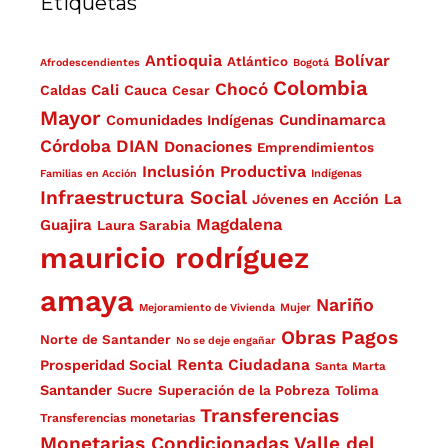
Etiquetas
Antioquia
Bolívar
Atlántico
Afrodescendientes
Bogotá
Colombia
Chocó
Cali
Caldas
Cauca
Cesar
Mayor
Cundinamarca
Comunidades Indígenas
Córdoba
DIAN
Donaciones
Emprendimientos
Inclusión Productiva
Familias en Acción
Indígenas
Infraestructura Social
La
Jóvenes en Acción
Magdalena
Guajira
Laura Sarabia
mauricio rodríguez
amaya
Nariño
Mejoramiento de Vivienda
Mujer
Obras
Pagos
Norte de Santander
No se deje engañar
Renta Ciudadana
Prosperidad Social
Santa Marta
Santander
Superación de la Pobreza
Sucre
Tolima
Transferencias
Transferencias monetarias
Monetarias Condicionadas
Valle del