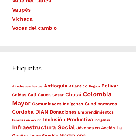
Valle del Cauca
Vaupés
Vichada
Voces del cambio
Etiquetas
Antioquia
Bolívar
Atlántico
Afrodescendientes
Bogotá
Colombia
Chocó
Cali
Caldas
Cauca
Cesar
Mayor
Cundinamarca
Comunidades Indígenas
Córdoba
DIAN
Donaciones
Emprendimientos
Inclusión Productiva
Familias en Acción
Indígenas
Infraestructura Social
La
Jóvenes en Acción
Magdalena
Guajira
Laura Sarabia