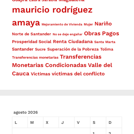
mauricio rodríguez
amaya
Nariño
Mejoramiento de Vivienda
Mujer
Obras
Pagos
Norte de Santander
No se deje engañar
Renta Ciudadana
Prosperidad Social
Santa Marta
Santander
Superación de la Pobreza
Sucre
Tolima
Transferencias
Transferencias monetarias
Monetarias Condicionadas
Valle del
Cauca
víctimas del conflicto
Víctimas
agosto 2026
L
M
X
J
V
S
D
1
2