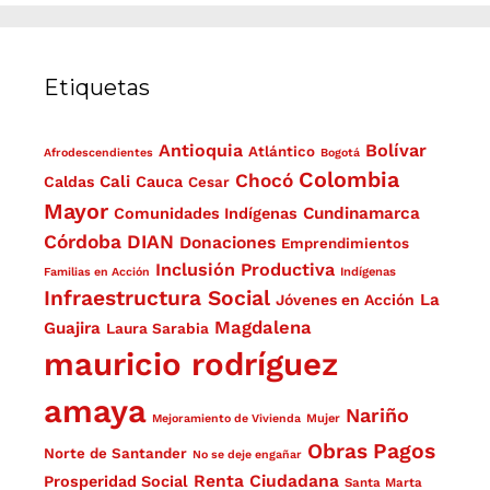
Etiquetas
Antioquia
Bolívar
Atlántico
Afrodescendientes
Bogotá
Colombia
Chocó
Cali
Caldas
Cauca
Cesar
Mayor
Cundinamarca
Comunidades Indígenas
Córdoba
DIAN
Donaciones
Emprendimientos
Inclusión Productiva
Familias en Acción
Indígenas
Infraestructura Social
La
Jóvenes en Acción
Magdalena
Guajira
Laura Sarabia
mauricio rodríguez
amaya
Nariño
Mejoramiento de Vivienda
Mujer
Obras
Pagos
Norte de Santander
No se deje engañar
Renta Ciudadana
Prosperidad Social
Santa Marta