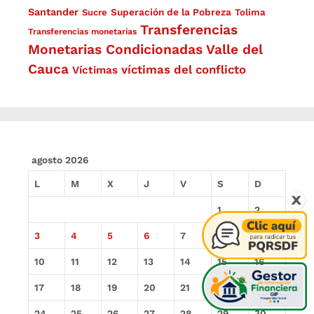
Santander
Superación de la Pobreza
Sucre
Tolima
Transferencias
Transferencias monetarias
Monetarias Condicionadas
Valle del
Cauca
víctimas del conflicto
Víctimas
agosto 2026
L
M
X
J
V
S
D
1
2
3
4
5
6
7
8
9
10
11
12
13
14
15
16
17
18
19
20
21
22
23
24
25
26
27
28
29
30