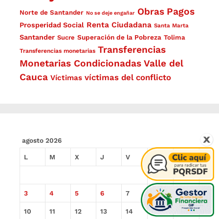
Obras
Pagos
Norte de Santander
No se deje engañar
Renta Ciudadana
Prosperidad Social
Santa Marta
Santander
Superación de la Pobreza
Sucre
Tolima
Transferencias
Transferencias monetarias
Monetarias Condicionadas
Valle del
Cauca
víctimas del conflicto
Víctimas
agosto 2026
L
M
X
J
V
S
D
1
2
3
4
5
6
7
8
9
10
11
12
13
14
15
16