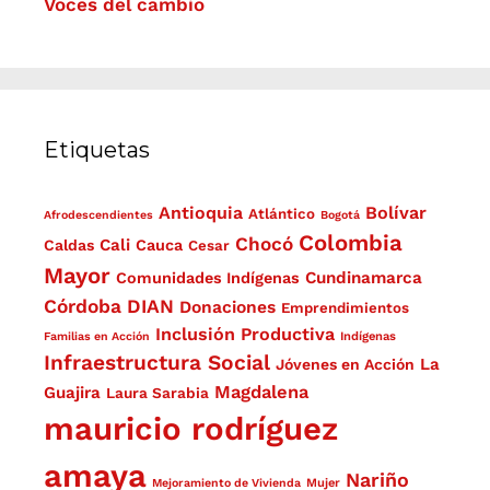
Voces del cambio
Etiquetas
Antioquia
Bolívar
Atlántico
Afrodescendientes
Bogotá
Colombia
Chocó
Cali
Caldas
Cauca
Cesar
Mayor
Cundinamarca
Comunidades Indígenas
Córdoba
DIAN
Donaciones
Emprendimientos
Inclusión Productiva
Familias en Acción
Indígenas
Infraestructura Social
La
Jóvenes en Acción
Magdalena
Guajira
Laura Sarabia
mauricio rodríguez
amaya
Nariño
Mejoramiento de Vivienda
Mujer