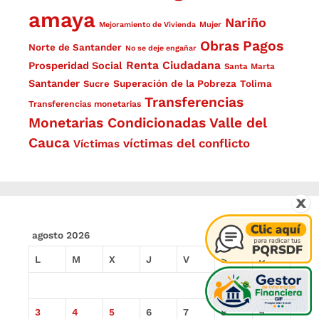
amaya
Nariño
Mejoramiento de Vivienda
Mujer
Obras
Pagos
Norte de Santander
No se deje engañar
Renta Ciudadana
Prosperidad Social
Santa Marta
Santander
Superación de la Pobreza
Sucre
Tolima
Transferencias
Transferencias monetarias
Monetarias Condicionadas
Valle del
Cauca
víctimas del conflicto
Víctimas
agosto 2026
L
M
X
J
V
S
D
1
2
3
4
5
6
7
8
9