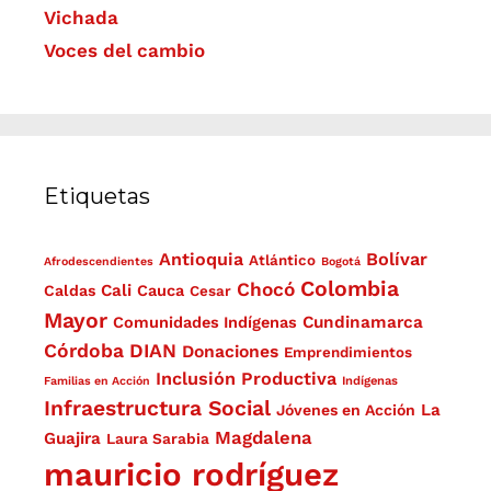
Vichada
Voces del cambio
Etiquetas
Antioquia
Bolívar
Atlántico
Afrodescendientes
Bogotá
Colombia
Chocó
Cali
Caldas
Cauca
Cesar
Mayor
Cundinamarca
Comunidades Indígenas
Córdoba
DIAN
Donaciones
Emprendimientos
Inclusión Productiva
Familias en Acción
Indígenas
Infraestructura Social
La
Jóvenes en Acción
Magdalena
Guajira
Laura Sarabia
mauricio rodríguez