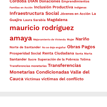
Córdoba
DIAN
Donaciones
Emprendimientos
Inclusión Productiva
Familias en Acción
Indígenas
Infraestructura Social
La
Jóvenes en Acción
Magdalena
Guajira
Laura Sarabia
mauricio rodríguez
amaya
Nariño
Mejoramiento de Vivienda
Mujer
Obras
Pagos
Norte de Santander
No se deje engañar
Renta Ciudadana
Prosperidad Social
Santa Marta
Santander
Superación de la Pobreza
Sucre
Tolima
Transferencias
Transferencias monetarias
Monetarias Condicionadas
Valle del
Cauca
víctimas del conflicto
Víctimas