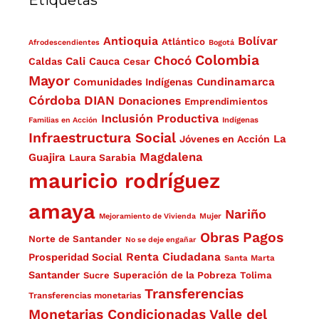
Antioquia
Bolívar
Atlántico
Afrodescendientes
Bogotá
Colombia
Chocó
Cali
Caldas
Cauca
Cesar
Mayor
Cundinamarca
Comunidades Indígenas
Córdoba
DIAN
Donaciones
Emprendimientos
Inclusión Productiva
Familias en Acción
Indígenas
Infraestructura Social
La
Jóvenes en Acción
Magdalena
Guajira
Laura Sarabia
mauricio rodríguez
amaya
Nariño
Mejoramiento de Vivienda
Mujer
Obras
Pagos
Norte de Santander
No se deje engañar
Renta Ciudadana
Prosperidad Social
Santa Marta
Santander
Superación de la Pobreza
Sucre
Tolima
Transferencias
Transferencias monetarias
Monetarias Condicionadas
Valle del