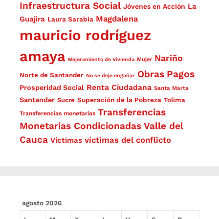
Infraestructura Social
La
Jóvenes en Acción
Magdalena
Guajira
Laura Sarabia
mauricio rodríguez
amaya
Nariño
Mejoramiento de Vivienda
Mujer
Obras
Pagos
Norte de Santander
No se deje engañar
Renta Ciudadana
Prosperidad Social
Santa Marta
Santander
Superación de la Pobreza
Sucre
Tolima
Transferencias
Transferencias monetarias
Monetarias Condicionadas
Valle del
Cauca
víctimas del conflicto
Víctimas
agosto 2026