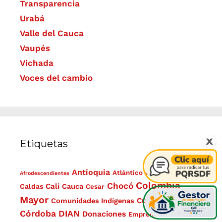
Transparencia
Urabá
Valle del Cauca
Vaupés
Vichada
Voces del cambio
Etiquetas
Antioquia
Bolívar
Atlántico
Afrodescendientes
Bogotá
Colombia
Chocó
Cali
Caldas
Cauca
Cesar
Mayor
Cundinamarca
Comunidades Indígenas
Córdoba
DIAN
Donaciones
Emprendimientos