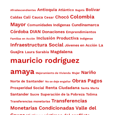
Antioquia
Bolívar
Atlántico
Afrodescendientes
Bogotá
Colombia
Chocó
Cali
Caldas
Cauca
Cesar
Mayor
Cundinamarca
Comunidades Indígenas
Córdoba
DIAN
Donaciones
Emprendimientos
Inclusión Productiva
Familias en Acción
Indígenas
Infraestructura Social
La
Jóvenes en Acción
Magdalena
Guajira
Laura Sarabia
mauricio rodríguez
amaya
Nariño
Mejoramiento de Vivienda
Mujer
Obras
Pagos
Norte de Santander
No se deje engañar
Renta Ciudadana
Prosperidad Social
Santa Marta
Santander
Superación de la Pobreza
Sucre
Tolima
Transferencias
Transferencias monetarias
Monetarias Condicionadas
Valle del