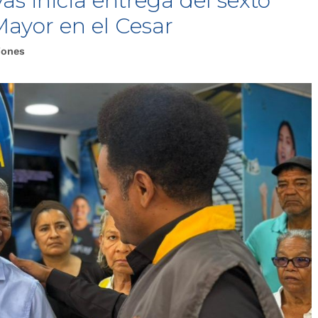
s inicia entrega del sexto
Mayor en el Cesar
iones