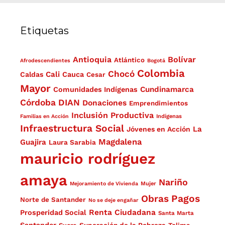
Etiquetas
Antioquia
Bolívar
Atlántico
Afrodescendientes
Bogotá
Colombia
Chocó
Cali
Caldas
Cauca
Cesar
Mayor
Cundinamarca
Comunidades Indígenas
Córdoba
DIAN
Donaciones
Emprendimientos
Inclusión Productiva
Familias en Acción
Indígenas
Infraestructura Social
La
Jóvenes en Acción
Magdalena
Guajira
Laura Sarabia
mauricio rodríguez
amaya
Nariño
Mejoramiento de Vivienda
Mujer
Obras
Pagos
Norte de Santander
No se deje engañar
Renta Ciudadana
Prosperidad Social
Santa Marta