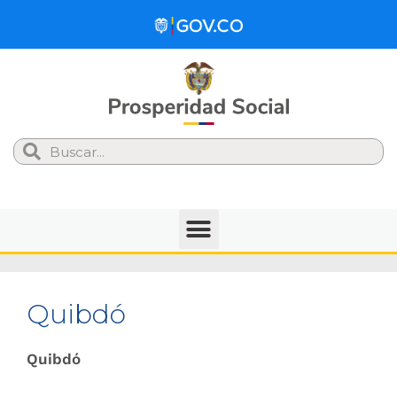
Search
Quibdó
Quibdó