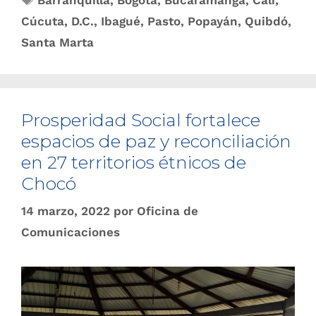
Barranquilla
,
Bogotá
,
Bucaramanga
,
Cali
,
Cúcuta
,
D.C.
,
Ibagué
,
Pasto
,
Popayán
,
Quibdó
,
Santa Marta
Prosperidad Social fortalece
espacios de paz y reconciliación
en 27 territorios étnicos de
Chocó
14 marzo, 2022
por
Oficina de
Comunicaciones