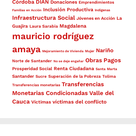
Córdoba
DIAN
Donaciones
Emprendimientos
Inclusión Productiva
Familias en Acción
Indígenas
Infraestructura Social
La
Jóvenes en Acción
Magdalena
Guajira
Laura Sarabia
mauricio rodríguez
amaya
Nariño
Mejoramiento de Vivienda
Mujer
Obras
Pagos
Norte de Santander
No se deje engañar
Renta Ciudadana
Prosperidad Social
Santa Marta
Santander
Superación de la Pobreza
Sucre
Tolima
Transferencias
Transferencias monetarias
Monetarias Condicionadas
Valle del
Cauca
víctimas del conflicto
Víctimas