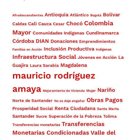
Antioquia
Bolívar
Atlántico
Afrodescendientes
Bogotá
Colombia
Chocó
Cali
Caldas
Cauca
Cesar
Mayor
Cundinamarca
Comunidades Indígenas
Córdoba
DIAN
Donaciones
Emprendimientos
Inclusión Productiva
Familias en Acción
Indígenas
Infraestructura Social
La
Jóvenes en Acción
Magdalena
Guajira
Laura Sarabia
mauricio rodríguez
amaya
Nariño
Mejoramiento de Vivienda
Mujer
Obras
Pagos
Norte de Santander
No se deje engañar
Renta Ciudadana
Prosperidad Social
Santa Marta
Santander
Superación de la Pobreza
Sucre
Tolima
Transferencias
Transferencias monetarias
Monetarias Condicionadas
Valle del