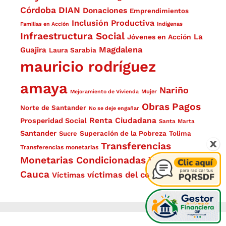
Córdoba
DIAN
Donaciones
Emprendimientos
Inclusión Productiva
Familias en Acción
Indígenas
Infraestructura Social
La
Jóvenes en Acción
Magdalena
Guajira
Laura Sarabia
mauricio rodríguez
amaya
Nariño
Mejoramiento de Vivienda
Mujer
Obras
Pagos
Norte de Santander
No se deje engañar
Renta Ciudadana
Prosperidad Social
Santa Marta
Santander
Superación de la Pobreza
Sucre
Tolima
Transferencias
Transferencias monetarias
Monetarias Condicionadas
Valle del
Cauca
víctimas del conflicto
Víctimas