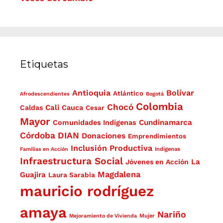
Etiquetas
Antioquia
Bolívar
Atlántico
Afrodescendientes
Bogotá
Colombia
Chocó
Cali
Caldas
Cauca
Cesar
Mayor
Cundinamarca
Comunidades Indígenas
Córdoba
DIAN
Donaciones
Emprendimientos
Inclusión Productiva
Familias en Acción
Indígenas
Infraestructura Social
La
Jóvenes en Acción
Magdalena
Guajira
Laura Sarabia
mauricio rodríguez
amaya
Nariño
Mejoramiento de Vivienda
Mujer