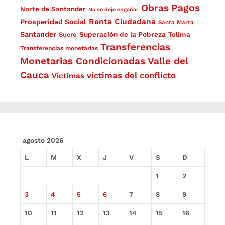
Obras
Pagos
Norte de Santander
No se deje engañar
Renta Ciudadana
Prosperidad Social
Santa Marta
Santander
Superación de la Pobreza
Sucre
Tolima
Transferencias
Transferencias monetarias
Monetarias Condicionadas
Valle del
Cauca
víctimas del conflicto
Víctimas
agosto 2026
L
M
X
J
V
S
D
1
2
3
4
5
6
7
8
9
10
11
12
13
14
15
16