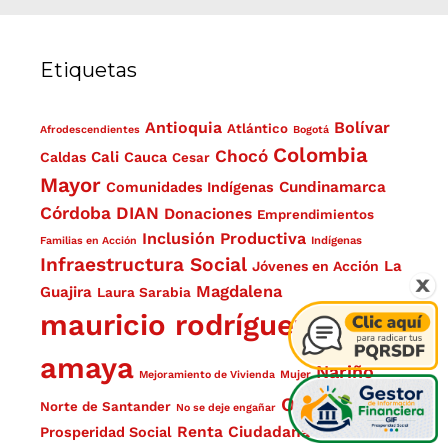
Etiquetas
Antioquia
Bolívar
Atlántico
Afrodescendientes
Bogotá
Colombia
Chocó
Cali
Caldas
Cauca
Cesar
Mayor
Cundinamarca
Comunidades Indígenas
Córdoba
DIAN
Donaciones
Emprendimientos
Inclusión Productiva
Familias en Acción
Indígenas
Infraestructura Social
La
Jóvenes en Acción
Magdalena
Guajira
Laura Sarabia
mauricio rodríguez
amaya
Nariño
Mejoramiento de Vivienda
Mujer
Obras
Pagos
Norte de Santander
No se deje engañar
Renta Ciudadana
Prosperidad Social
Santa Marta