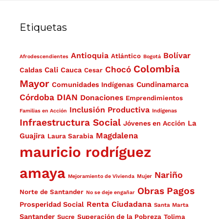
Etiquetas
Antioquia
Bolívar
Atlántico
Afrodescendientes
Bogotá
Colombia
Chocó
Cali
Caldas
Cauca
Cesar
Mayor
Cundinamarca
Comunidades Indígenas
Córdoba
DIAN
Donaciones
Emprendimientos
Inclusión Productiva
Familias en Acción
Indígenas
Infraestructura Social
La
Jóvenes en Acción
Magdalena
Guajira
Laura Sarabia
mauricio rodríguez
amaya
Nariño
Mejoramiento de Vivienda
Mujer
Obras
Pagos
Norte de Santander
No se deje engañar
Renta Ciudadana
Prosperidad Social
Santa Marta
Santander
Superación de la Pobreza
Sucre
Tolima