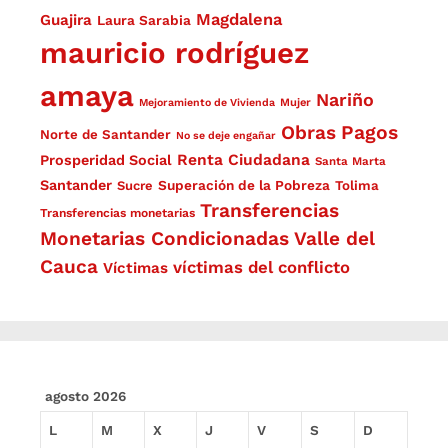
Magdalena
Guajira
Laura Sarabia
mauricio rodríguez
amaya
Nariño
Mejoramiento de Vivienda
Mujer
Obras
Pagos
Norte de Santander
No se deje engañar
Renta Ciudadana
Prosperidad Social
Santa Marta
Santander
Superación de la Pobreza
Sucre
Tolima
Transferencias
Transferencias monetarias
Monetarias Condicionadas
Valle del
Cauca
víctimas del conflicto
Víctimas
agosto 2026
L
M
X
J
V
S
D