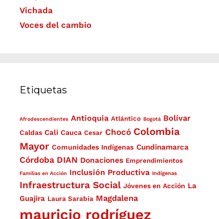
Vichada
Voces del cambio
Etiquetas
Antioquia
Bolívar
Atlántico
Afrodescendientes
Bogotá
Colombia
Chocó
Cali
Caldas
Cauca
Cesar
Mayor
Cundinamarca
Comunidades Indígenas
Córdoba
DIAN
Donaciones
Emprendimientos
Inclusión Productiva
Familias en Acción
Indígenas
Infraestructura Social
La
Jóvenes en Acción
Magdalena
Guajira
Laura Sarabia
mauricio rodríguez