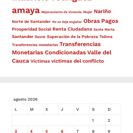
amaya
Nariño
Mejoramiento de Vivienda
Mujer
Obras
Pagos
Norte de Santander
No se deje engañar
Renta Ciudadana
Prosperidad Social
Santa Marta
Santander
Superación de la Pobreza
Sucre
Tolima
Transferencias
Transferencias monetarias
Monetarias Condicionadas
Valle del
Cauca
víctimas del conflicto
Víctimas
agosto 2026
L
M
X
J
V
S
D
1
2
3
4
5
6
7
8
9