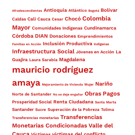
Antioquia
Bolívar
Atlántico
Afrodescendientes
Bogotá
Colombia
Chocó
Cali
Caldas
Cauca
Cesar
Mayor
Cundinamarca
Comunidades Indígenas
Córdoba
DIAN
Donaciones
Emprendimientos
Inclusión Productiva
Familias en Acción
Indígenas
Infraestructura Social
La
Jóvenes en Acción
Magdalena
Guajira
Laura Sarabia
mauricio rodríguez
amaya
Nariño
Mejoramiento de Vivienda
Mujer
Obras
Pagos
Norte de Santander
No se deje engañar
Renta Ciudadana
Prosperidad Social
Santa Marta
Santander
Superación de la Pobreza
Sucre
Tolima
Transferencias
Transferencias monetarias
Monetarias Condicionadas
Valle del
Cauca
víctimas del conflicto
Víctimas