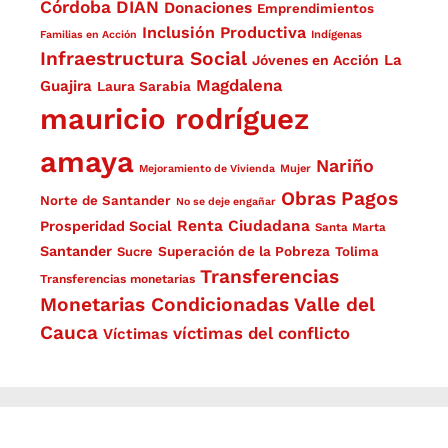
Córdoba
DIAN
Donaciones
Emprendimientos
Inclusión Productiva
Familias en Acción
Indígenas
Infraestructura Social
La
Jóvenes en Acción
Magdalena
Guajira
Laura Sarabia
mauricio rodríguez
amaya
Nariño
Mejoramiento de Vivienda
Mujer
Obras
Pagos
Norte de Santander
No se deje engañar
Renta Ciudadana
Prosperidad Social
Santa Marta
Santander
Superación de la Pobreza
Sucre
Tolima
Transferencias
Transferencias monetarias
Monetarias Condicionadas
Valle del
Cauca
víctimas del conflicto
Víctimas