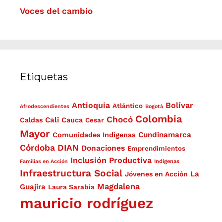
Voces del cambio
Etiquetas
Antioquia
Bolívar
Atlántico
Afrodescendientes
Bogotá
Colombia
Chocó
Cali
Caldas
Cauca
Cesar
Mayor
Cundinamarca
Comunidades Indígenas
Córdoba
DIAN
Donaciones
Emprendimientos
Inclusión Productiva
Familias en Acción
Indígenas
Infraestructura Social
La
Jóvenes en Acción
Magdalena
Guajira
Laura Sarabia
mauricio rodríguez