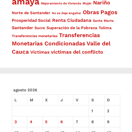
amaya
Nariño
Mejoramiento de Vivienda
Mujer
Obras
Pagos
Norte de Santander
No se deje engañar
Renta Ciudadana
Prosperidad Social
Santa Marta
Santander
Superación de la Pobreza
Sucre
Tolima
Transferencias
Transferencias monetarias
Monetarias Condicionadas
Valle del
Cauca
víctimas del conflicto
Víctimas
agosto 2026
L
M
X
J
V
S
D
1
2
3
4
5
6
7
8
9