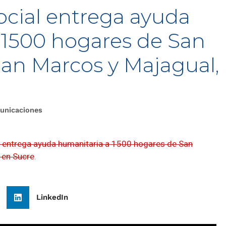
ocial entrega ayuda
 1500 hogares de San
San Marcos y Majagual,
unicaciones
l entrega ayuda humanitaria a 1500 hogares de San
 en Sucre
.
LinkedIn