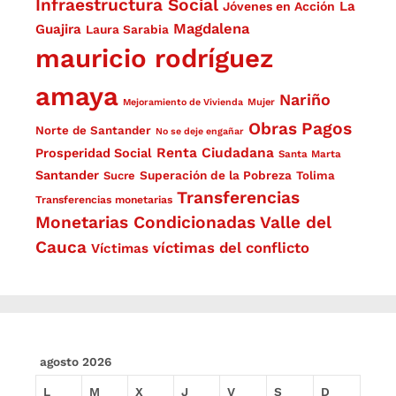
Infraestructura Social
La
Jóvenes en Acción
Magdalena
Guajira
Laura Sarabia
mauricio rodríguez
amaya
Nariño
Mejoramiento de Vivienda
Mujer
Obras
Pagos
Norte de Santander
No se deje engañar
Renta Ciudadana
Prosperidad Social
Santa Marta
Santander
Superación de la Pobreza
Sucre
Tolima
Transferencias
Transferencias monetarias
Monetarias Condicionadas
Valle del
Cauca
víctimas del conflicto
Víctimas
agosto 2026
L
M
X
J
V
S
D