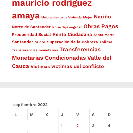
mauricio rodríguez
amaya
Nariño
Mejoramiento de Vivienda
Mujer
Obras
Pagos
Norte de Santander
No se deje engañar
Renta Ciudadana
Prosperidad Social
Santa Marta
Santander
Superación de la Pobreza
Sucre
Tolima
Transferencias
Transferencias monetarias
Monetarias Condicionadas
Valle del
Cauca
víctimas del conflicto
Víctimas
septiembre 2022
L
M
X
J
V
S
D
1
2
3
4