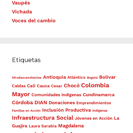
Vaupés
Vichada
Voces del cambio
Etiquetas
Antioquia
Bolívar
Atlántico
Afrodescendientes
Bogotá
Colombia
Chocó
Cali
Caldas
Cauca
Cesar
Mayor
Cundinamarca
Comunidades Indígenas
Córdoba
DIAN
Donaciones
Emprendimientos
Inclusión Productiva
Familias en Acción
Indígenas
Infraestructura Social
La
Jóvenes en Acción
Magdalena
Guajira
Laura Sarabia