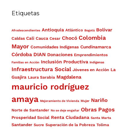
Etiquetas
Antioquia
Bolívar
Atlántico
Afrodescendientes
Bogotá
Colombia
Chocó
Cali
Caldas
Cauca
Cesar
Mayor
Cundinamarca
Comunidades Indígenas
Córdoba
DIAN
Donaciones
Emprendimientos
Inclusión Productiva
Familias en Acción
Indígenas
Infraestructura Social
La
Jóvenes en Acción
Magdalena
Guajira
Laura Sarabia
mauricio rodríguez
amaya
Nariño
Mejoramiento de Vivienda
Mujer
Obras
Pagos
Norte de Santander
No se deje engañar
Renta Ciudadana
Prosperidad Social
Santa Marta
Santander
Superación de la Pobreza
Sucre
Tolima