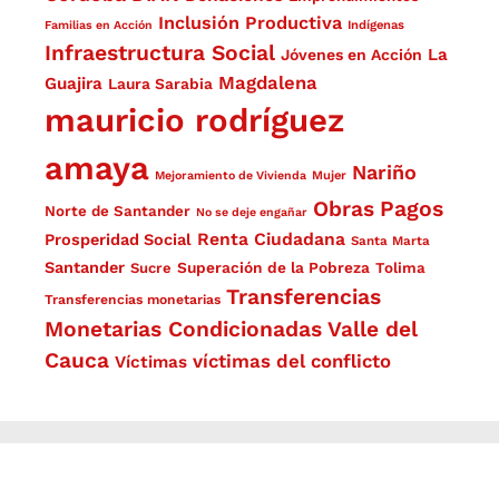
Inclusión Productiva
Familias en Acción
Indígenas
Infraestructura Social
La
Jóvenes en Acción
Magdalena
Guajira
Laura Sarabia
mauricio rodríguez
amaya
Nariño
Mejoramiento de Vivienda
Mujer
Obras
Pagos
Norte de Santander
No se deje engañar
Renta Ciudadana
Prosperidad Social
Santa Marta
Santander
Superación de la Pobreza
Sucre
Tolima
Transferencias
Transferencias monetarias
Monetarias Condicionadas
Valle del
Cauca
víctimas del conflicto
Víctimas