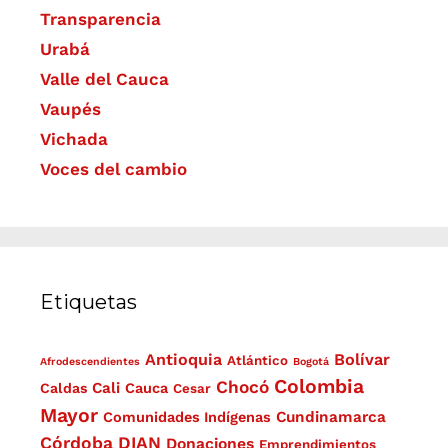
Transparencia
Urabá
Valle del Cauca
Vaupés
Vichada
Voces del cambio
Etiquetas
Antioquia
Bolívar
Atlántico
Afrodescendientes
Bogotá
Colombia
Chocó
Cali
Caldas
Cauca
Cesar
Mayor
Cundinamarca
Comunidades Indígenas
Córdoba
DIAN
Donaciones
Emprendimientos