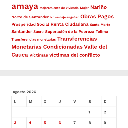
amaya
Nariño
Mejoramiento de Vivienda
Mujer
Obras
Pagos
Norte de Santander
No se deje engañar
Renta Ciudadana
Prosperidad Social
Santa Marta
Santander
Superación de la Pobreza
Sucre
Tolima
Transferencias
Transferencias monetarias
Monetarias Condicionadas
Valle del
Cauca
víctimas del conflicto
Víctimas
agosto 2026
L
M
X
J
V
S
D
1
2
3
4
5
6
7
8
9