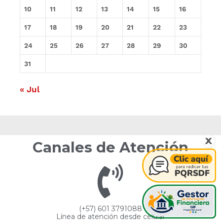
10
11
12
13
14
15
16
17
18
19
20
21
22
23
24
25
26
27
28
29
30
31
« Jul
Canales de Atención
(+57) 601 3791088
Línea de atención desde celular