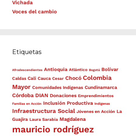
Vichada
Voces del cambio
Etiquetas
Antioquia
Bolívar
Atlántico
Afrodescendientes
Bogotá
Colombia
Chocó
Cali
Caldas
Cauca
Cesar
Mayor
Cundinamarca
Comunidades Indígenas
Córdoba
DIAN
Donaciones
Emprendimientos
Inclusión Productiva
Familias en Acción
Indígenas
Infraestructura Social
La
Jóvenes en Acción
Magdalena
Guajira
Laura Sarabia
mauricio rodríguez