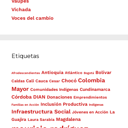
Vaupés
Vichada
Voces del cambio
Etiquetas
Antioquia
Bolívar
Atlántico
Afrodescendientes
Bogotá
Colombia
Chocó
Cali
Caldas
Cauca
Cesar
Mayor
Cundinamarca
Comunidades Indígenas
Córdoba
DIAN
Donaciones
Emprendimientos
Inclusión Productiva
Familias en Acción
Indígenas
Infraestructura Social
La
Jóvenes en Acción
Magdalena
Guajira
Laura Sarabia