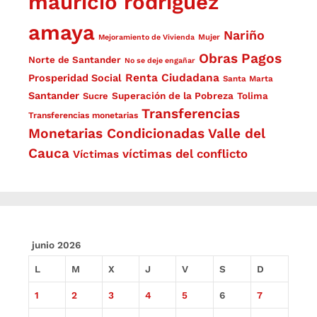
mauricio rodríguez
amaya
Nariño
Mejoramiento de Vivienda
Mujer
Obras
Pagos
Norte de Santander
No se deje engañar
Renta Ciudadana
Prosperidad Social
Santa Marta
Santander
Superación de la Pobreza
Sucre
Tolima
Transferencias
Transferencias monetarias
Monetarias Condicionadas
Valle del
Cauca
víctimas del conflicto
Víctimas
junio 2026
L
M
X
J
V
S
D
1
2
3
4
5
6
7