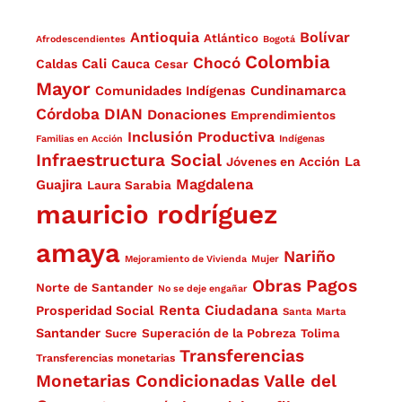
Antioquia
Bolívar
Atlántico
Afrodescendientes
Bogotá
Colombia
Chocó
Cali
Caldas
Cauca
Cesar
Mayor
Cundinamarca
Comunidades Indígenas
Córdoba
DIAN
Donaciones
Emprendimientos
Inclusión Productiva
Familias en Acción
Indígenas
Infraestructura Social
La
Jóvenes en Acción
Magdalena
Guajira
Laura Sarabia
mauricio rodríguez
amaya
Nariño
Mejoramiento de Vivienda
Mujer
Obras
Pagos
Norte de Santander
No se deje engañar
Renta Ciudadana
Prosperidad Social
Santa Marta
Santander
Superación de la Pobreza
Sucre
Tolima
Transferencias
Transferencias monetarias
Monetarias Condicionadas
Valle del