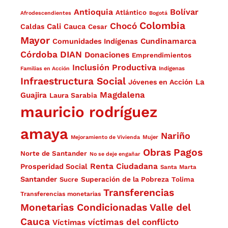
Antioquia
Bolívar
Atlántico
Afrodescendientes
Bogotá
Colombia
Chocó
Cali
Caldas
Cauca
Cesar
Mayor
Cundinamarca
Comunidades Indígenas
Córdoba
DIAN
Donaciones
Emprendimientos
Inclusión Productiva
Familias en Acción
Indígenas
Infraestructura Social
La
Jóvenes en Acción
Magdalena
Guajira
Laura Sarabia
mauricio rodríguez
amaya
Nariño
Mejoramiento de Vivienda
Mujer
Obras
Pagos
Norte de Santander
No se deje engañar
Renta Ciudadana
Prosperidad Social
Santa Marta
Santander
Superación de la Pobreza
Sucre
Tolima
Transferencias
Transferencias monetarias
Monetarias Condicionadas
Valle del
Cauca
víctimas del conflicto
Víctimas