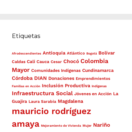
Etiquetas
Antioquia
Bolívar
Atlántico
Afrodescendientes
Bogotá
Colombia
Chocó
Cali
Caldas
Cauca
Cesar
Mayor
Cundinamarca
Comunidades Indígenas
Córdoba
DIAN
Donaciones
Emprendimientos
Inclusión Productiva
Familias en Acción
Indígenas
Infraestructura Social
La
Jóvenes en Acción
Magdalena
Guajira
Laura Sarabia
mauricio rodríguez
amaya
Nariño
Mejoramiento de Vivienda
Mujer