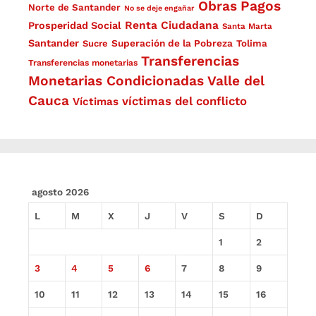
Obras
Pagos
Norte de Santander
No se deje engañar
Renta Ciudadana
Prosperidad Social
Santa Marta
Santander
Superación de la Pobreza
Sucre
Tolima
Transferencias
Transferencias monetarias
Monetarias Condicionadas
Valle del
Cauca
víctimas del conflicto
Víctimas
agosto 2026
L
M
X
J
V
S
D
1
2
3
4
5
6
7
8
9
10
11
12
13
14
15
16