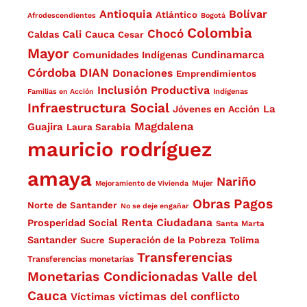
Antioquia
Bolívar
Atlántico
Afrodescendientes
Bogotá
Colombia
Chocó
Cali
Caldas
Cauca
Cesar
Mayor
Cundinamarca
Comunidades Indígenas
Córdoba
DIAN
Donaciones
Emprendimientos
Inclusión Productiva
Familias en Acción
Indígenas
Infraestructura Social
La
Jóvenes en Acción
Magdalena
Guajira
Laura Sarabia
mauricio rodríguez
amaya
Nariño
Mejoramiento de Vivienda
Mujer
Obras
Pagos
Norte de Santander
No se deje engañar
Renta Ciudadana
Prosperidad Social
Santa Marta
Santander
Superación de la Pobreza
Sucre
Tolima
Transferencias
Transferencias monetarias
Monetarias Condicionadas
Valle del
Cauca
víctimas del conflicto
Víctimas