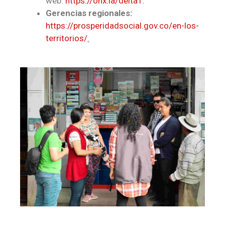
web:
https://onx.la/delta1.
Gerencias regionales:
https://prosperidadsocial.gov.co/en-los-
territorios/
.