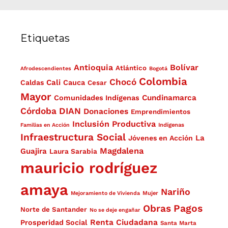
Etiquetas
Antioquia
Bolívar
Atlántico
Afrodescendientes
Bogotá
Colombia
Chocó
Cali
Caldas
Cauca
Cesar
Mayor
Cundinamarca
Comunidades Indígenas
Córdoba
DIAN
Donaciones
Emprendimientos
Inclusión Productiva
Familias en Acción
Indígenas
Infraestructura Social
La
Jóvenes en Acción
Magdalena
Guajira
Laura Sarabia
mauricio rodríguez
amaya
Nariño
Mejoramiento de Vivienda
Mujer
Obras
Pagos
Norte de Santander
No se deje engañar
Renta Ciudadana
Prosperidad Social
Santa Marta