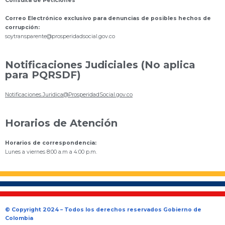
Consulta de Peticiones
Correo Electrónico exclusivo para denuncias de posibles hechos de
corrupción:
s
oytransparente@prosperidadsocial.gov.co
Notificaciones Judiciales (No aplica
para PQRSDF)
Notificaciones.Juridica@ProsperidadSocial.gov.co
Horarios de Atención
Horarios de correspondencia:
Lunes a viernes 8:00 a.m a 4:00 p.m.
© Copyright 2024 – Todos los derechos reservados Gobierno de
Colombia