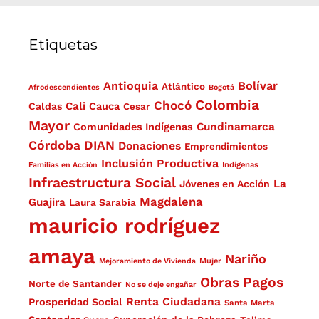
Etiquetas
Antioquia
Bolívar
Atlántico
Afrodescendientes
Bogotá
Colombia
Chocó
Cali
Caldas
Cauca
Cesar
Mayor
Cundinamarca
Comunidades Indígenas
Córdoba
DIAN
Donaciones
Emprendimientos
Inclusión Productiva
Familias en Acción
Indígenas
Infraestructura Social
La
Jóvenes en Acción
Magdalena
Guajira
Laura Sarabia
mauricio rodríguez
amaya
Nariño
Mejoramiento de Vivienda
Mujer
Obras
Pagos
Norte de Santander
No se deje engañar
Renta Ciudadana
Prosperidad Social
Santa Marta