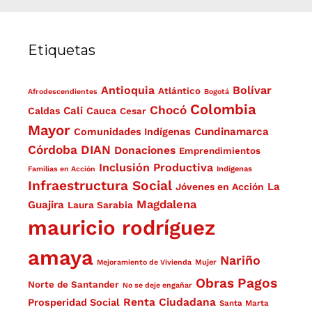
Etiquetas
Antioquia
Bolívar
Atlántico
Afrodescendientes
Bogotá
Colombia
Chocó
Cali
Caldas
Cauca
Cesar
Mayor
Cundinamarca
Comunidades Indígenas
Córdoba
DIAN
Donaciones
Emprendimientos
Inclusión Productiva
Familias en Acción
Indígenas
Infraestructura Social
La
Jóvenes en Acción
Magdalena
Guajira
Laura Sarabia
mauricio rodríguez
amaya
Nariño
Mejoramiento de Vivienda
Mujer
Obras
Pagos
Norte de Santander
No se deje engañar
Renta Ciudadana
Prosperidad Social
Santa Marta