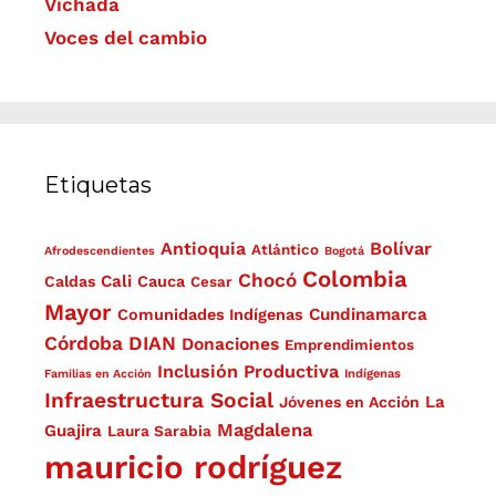
Vichada
Voces del cambio
Etiquetas
Antioquia
Bolívar
Atlántico
Afrodescendientes
Bogotá
Colombia
Chocó
Cali
Caldas
Cauca
Cesar
Mayor
Cundinamarca
Comunidades Indígenas
Córdoba
DIAN
Donaciones
Emprendimientos
Inclusión Productiva
Familias en Acción
Indígenas
Infraestructura Social
La
Jóvenes en Acción
Magdalena
Guajira
Laura Sarabia
mauricio rodríguez