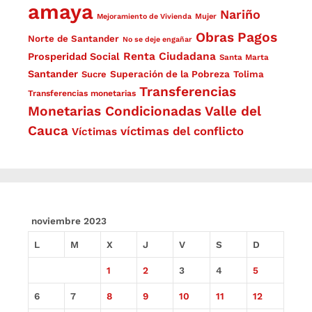
amaya
Nariño
Mejoramiento de Vivienda
Mujer
Obras
Pagos
Norte de Santander
No se deje engañar
Renta Ciudadana
Prosperidad Social
Santa Marta
Santander
Superación de la Pobreza
Sucre
Tolima
Transferencias
Transferencias monetarias
Monetarias Condicionadas
Valle del
Cauca
víctimas del conflicto
Víctimas
noviembre 2023
L
M
X
J
V
S
D
1
2
3
4
5
6
7
8
9
10
11
12