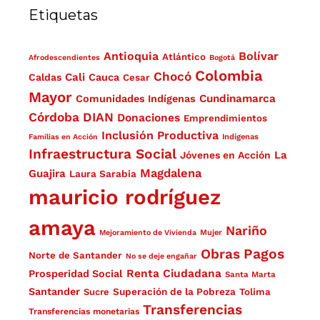
Etiquetas
Antioquia
Bolívar
Atlántico
Afrodescendientes
Bogotá
Colombia
Chocó
Cali
Caldas
Cauca
Cesar
Mayor
Cundinamarca
Comunidades Indígenas
Córdoba
DIAN
Donaciones
Emprendimientos
Inclusión Productiva
Familias en Acción
Indígenas
Infraestructura Social
La
Jóvenes en Acción
Magdalena
Guajira
Laura Sarabia
mauricio rodríguez
amaya
Nariño
Mejoramiento de Vivienda
Mujer
Obras
Pagos
Norte de Santander
No se deje engañar
Renta Ciudadana
Prosperidad Social
Santa Marta
Santander
Superación de la Pobreza
Sucre
Tolima
Transferencias
Transferencias monetarias