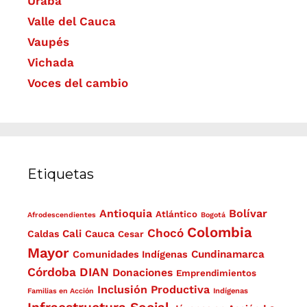
Urabá
Valle del Cauca
Vaupés
Vichada
Voces del cambio
Etiquetas
Antioquia
Bolívar
Atlántico
Afrodescendientes
Bogotá
Colombia
Chocó
Cali
Caldas
Cauca
Cesar
Mayor
Cundinamarca
Comunidades Indígenas
Córdoba
DIAN
Donaciones
Emprendimientos
Inclusión Productiva
Familias en Acción
Indígenas