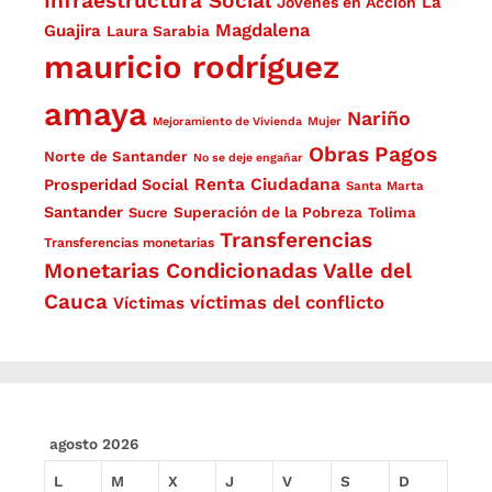
Infraestructura Social
La
Jóvenes en Acción
Magdalena
Guajira
Laura Sarabia
mauricio rodríguez
amaya
Nariño
Mejoramiento de Vivienda
Mujer
Obras
Pagos
Norte de Santander
No se deje engañar
Renta Ciudadana
Prosperidad Social
Santa Marta
Santander
Superación de la Pobreza
Sucre
Tolima
Transferencias
Transferencias monetarias
Monetarias Condicionadas
Valle del
Cauca
víctimas del conflicto
Víctimas
agosto 2026
L
M
X
J
V
S
D